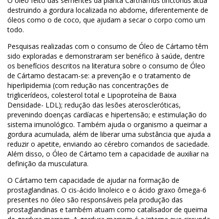
O óleo feito das sementes da planta Carthamus tinctorius atua
destruindo a gordura localizada no abdome, diferentemente de
óleos como o de coco, que ajudam a secar o corpo como um
todo.
Pesquisas realizadas com o consumo de Óleo de Cártamo têm
sido exploradas e demonstraram ser benéfico à saúde, dentre
os benefícios descritos na literatura sobre o consumo de Óleo
de Cártamo destacam-se: a prevenção e o tratamento de
hiperlipidemia (com redução nas concentrações de
triglicerídeos, colesterol total e Lipoproteína de Baixa
Densidade- LDL); redução das lesões ateroscleróticas,
prevenindo doenças cardíacas e hipertensão; e estimulação do
sistema imunológico. Também ajuda o organismo a queimar a
gordura acumulada, além de liberar uma substância que ajuda a
reduzir o apetite, enviando ao cérebro comandos de saciedade.
Além disso, o Óleo de Cártamo tem a capacidade de auxiliar na
definição da musculatura.
O Cártamo tem capacidade de ajudar na formação de
prostaglandinas. O cis-ácido linoleico e o ácido graxo ômega-6
presentes no óleo são responsáveis pela produção das
prostaglandinas e também atuam como catalisador de queima