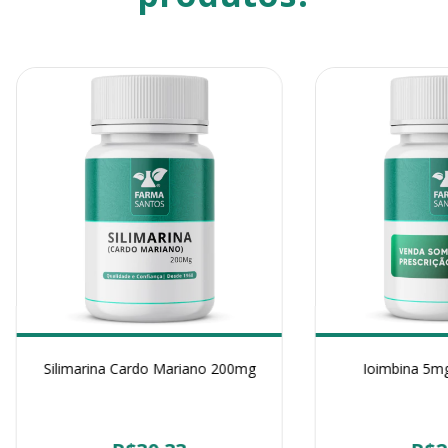
Silimarina Cardo Mariano 200mg
Ioimbina 5mg