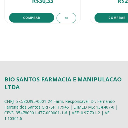
R$30,33
R$2
COMPRAR
COMPRAR
BIO SANTOS FARMACIA E MANIPULACAO
LTDA
CNPJ: 57.580.995/0001-24 Farm. Responsável: Dr. Fernando
Ferreira dos Santos CRF-SP: 17946 | DIMED MS: 134.467-0 |
CEVS: 354780901-477-000001-1-6 | AFE: 0.97.701-2 | AE:
1.10301.6