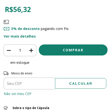
R$56,32
5% de desconto
pagando com Pix
Ver mais detalhes
em estoque
Entregas para o CEP:
ALTERAR CEP
Meios de envio
CALCULAR
Não sei meu CEP
Sobre o tipo de Cápsula