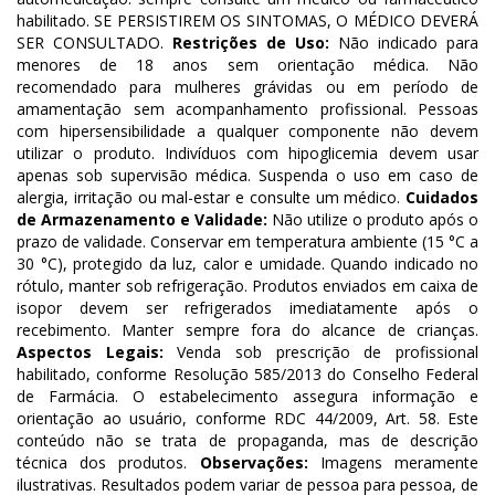
habilitado. SE PERSISTIREM OS SINTOMAS, O MÉDICO DEVERÁ
SER CONSULTADO.
Restrições de Uso:
Não indicado para
menores de 18 anos sem orientação médica. Não
recomendado para mulheres grávidas ou em período de
amamentação sem acompanhamento profissional. Pessoas
com hipersensibilidade a qualquer componente não devem
utilizar o produto. Indivíduos com hipoglicemia devem usar
apenas sob supervisão médica. Suspenda o uso em caso de
alergia, irritação ou mal-estar e consulte um médico.
Cuidados
de Armazenamento e Validade:
Não utilize o produto após o
prazo de validade. Conservar em temperatura ambiente (15 °C a
30 °C), protegido da luz, calor e umidade. Quando indicado no
rótulo, manter sob refrigeração. Produtos enviados em caixa de
isopor devem ser refrigerados imediatamente após o
recebimento. Manter sempre fora do alcance de crianças.
Aspectos Legais:
Venda sob prescrição de profissional
habilitado, conforme Resolução 585/2013 do Conselho Federal
de Farmácia. O estabelecimento assegura informação e
orientação ao usuário, conforme RDC 44/2009, Art. 58. Este
conteúdo não se trata de propaganda, mas de descrição
técnica dos produtos.
Observações:
Imagens meramente
ilustrativas. Resultados podem variar de pessoa para pessoa, de