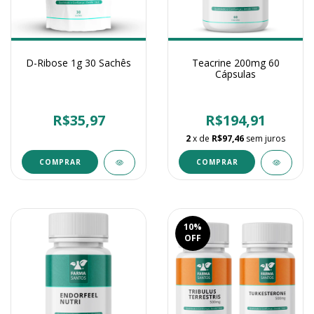
D-Ribose 1g 30 Sachês
Teacrine 200mg 60
Cápsulas
R$35,97
R$194,91
2
x de
R$97,46
sem juros
10
%
OFF