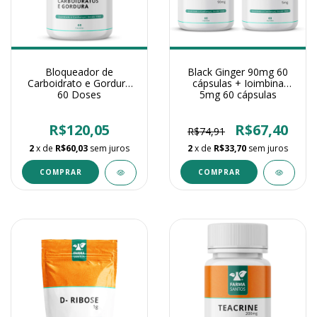
Bloqueador de
Black Ginger 90mg 60
Carboidrato e Gordura
cápsulas + Ioimbina
60 Doses
5mg 60 cápsulas
R$120,05
R$67,40
R$74,91
2
x de
R$60,03
sem juros
2
x de
R$33,70
sem juros