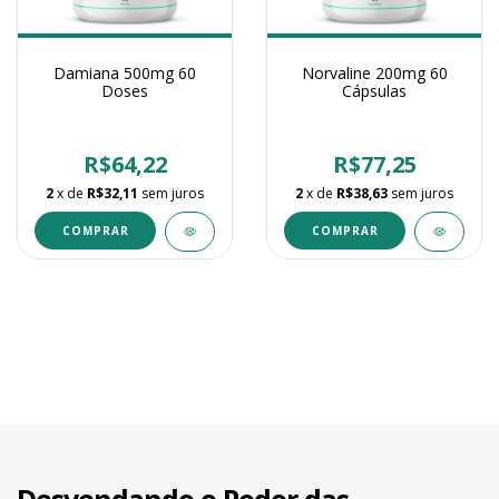
Damiana 500mg 60
Norvaline 200mg 60
Doses
Cápsulas
R$64,22
R$77,25
2
x de
R$32,11
sem juros
2
x de
R$38,63
sem juros
Desvendando o Poder das