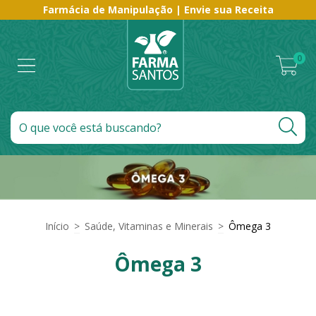
Farmácia de Manipulação | Envie sua Receita
0
Início
>
Saúde, Vitaminas e Minerais
>
Ômega 3
Ômega 3