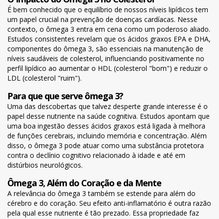
É bem conhecido que o equilíbrio de nossos níveis lipídicos tem
um papel crucial na prevenção de doenças cardíacas. Nesse
contexto, o ômega 3 entra em cena como um poderoso aliado.
Estudos consistentes revelam que os ácidos graxos EPA e DHA,
componentes do ômega 3, são essenciais na manutenção de
níveis saudáveis de colesterol, influenciando positivamente no
perfil lipídico ao aumentar o HDL (colesterol "bom") e reduzir o
LDL (colesterol "ruim").
Para que que serve ômega 3?
Uma das descobertas que talvez desperte grande interesse é o
papel desse nutriente na saúde cognitiva. Estudos apontam que
uma boa ingestão desses ácidos graxos está ligada à melhora
de funções cerebrais, incluindo memória e concentração. Além
disso, o ômega 3 pode atuar como uma substância protetora
contra o declínio cognitivo relacionado à idade e até em
distúrbios neurológicos.
Ômega 3, Além do Coração e da Mente
A relevância do ômega 3 também se estende para além do
cérebro e do coração. Seu efeito anti-inflamatório é outra razão
pela qual esse nutriente é tão prezado. Essa propriedade faz