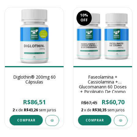
10
%
OFF
Diglothin® 200mg 60
Faseolamina +
Cápsulas
Cassiolamina +
Glucomanann 60 Doses
+ Picolinato De Cromo
350Mcg 90 Cápsulas
R$86,51
R$60,70
R$67,45
2
x de
R$43,26
sem juros
2
x de
R$30,35
sem juros