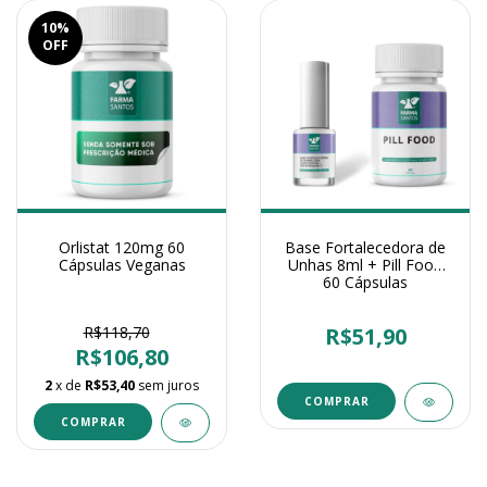
10
%
OFF
Orlistat 120mg 60
Base Fortalecedora de
Cápsulas Veganas
Unhas 8ml + Pill Food
60 Cápsulas
R$118,70
R$51,90
R$106,80
2
x de
R$53,40
sem juros