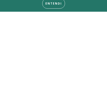
Blog
ENTENDI
Quer enviar sua receita?
5511912653483
11-9.6330-9655
Rua Álvaro Anes, 462, Campestre, Santo André
Siga e Compartilhe!