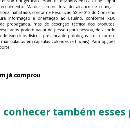
ter sob refrigeração. Produtos enviados em caixa de isopor
recebimento. Manter sempre fora do alcance de crianças.
sional habilitado, conforme Resolução 585/2013 do Conselho
gura informação e orientação ao usuário, conforme RDC
 de propaganda, mas de descrição técnica dos produtos.
Resultados podem variar de pessoa para pessoa, de acordo
 de exercícios físicos, presença de patologias e uso correto
nipulados em cápsulas coloridas (artificiais). Para opções
porte.
em já comprou
al conhecer também esses