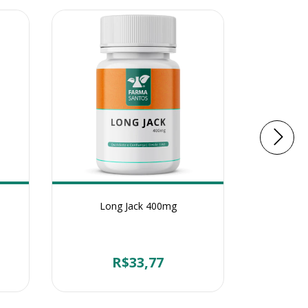
Long Jack 400mg
Libifem
R$33,77
2
x de