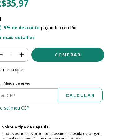
R$35,97
5% de desconto
pagando com Pix
r mais detalhes
em estoque
tregas para o CEP:
ALTERAR CEP
Meios de envio
CALCULAR
o sei meu CEP
Sobre o tipo de Cápsula
Todos os nossos produtos possuem cápsula de origem
animal (gelatinosa), que podem ser coloridas