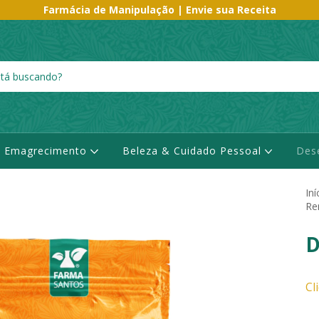
Farmácia de Manipulação | Envie sua Receita
Emagrecimento
Beleza & Cuidado Pessoal
Des
Iní
Re
D
Cl