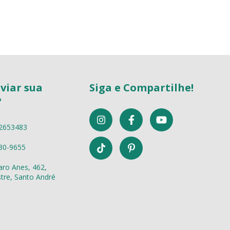
viar sua
Siga e Compartilhe!
?
2653483
30-9655
aro Anes, 462,
re, Santo André