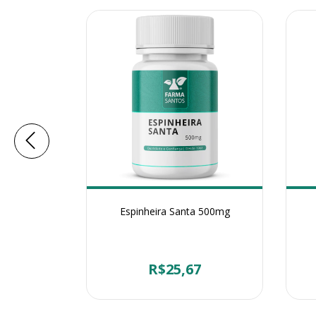
quinona
Espinheira Santa 500mg
6
R$25,67