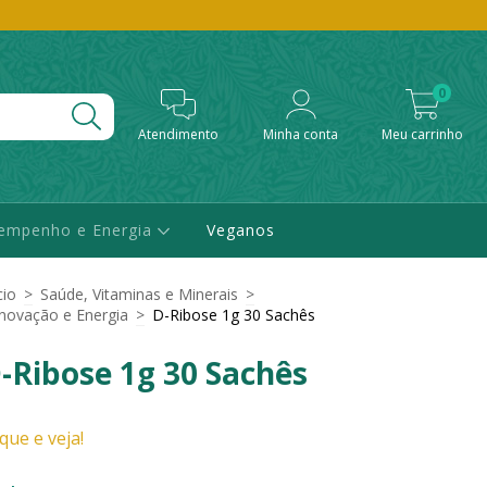
0
Atendimento
Minha conta
Meu carrinho
empenho e Energia
Veganos
cio
>
Saúde, Vitaminas e Minerais
>
novação e Energia
>
D-Ribose 1g 30 Sachês
-Ribose 1g 30 Sachês
ique e veja!