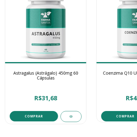
Astragalus (Astrágalo) 450mg 60
Coenzima Q10 U
Cápsulas
R$31,68
R$4
COMPRAR