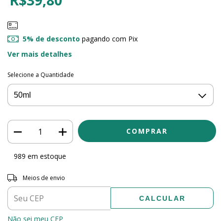
5% de desconto
pagando com Pix
Ver mais detalhes
Selecione a Quantidade
989
em estoque
Entregas para o CEP:
ALTERAR CEP
Meios de envio
CALCULAR
Não sei meu CEP