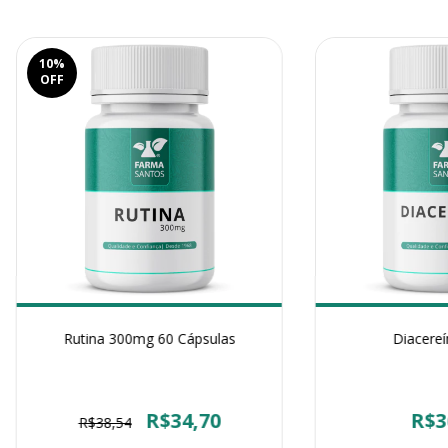
10
%
OFF
Rutina 300mg 60 Cápsulas
Diacere
R$34,70
R$3
R$38,54