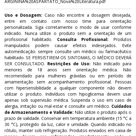
ARGININA%20ASPARTATO_Nova%20Literatura.pdf
Uso e Dosagem:
Caso não encontre a dosagem desejada,
entre em contato com nosso time para orientação
personalizada. Siga corretamente o modo de usar conforme
indicado. Nunca utilize o produto sem a orientação de um
profissional habilitado.
Consulta Profissional:
Produtos
manipulados podem causar efeitos indesejados. Evite
automedicação: sempre consulte um médico ou farmacêutico
habilitado. SE PERSISTIREM OS SINTOMAS, O MÉDICO DEVERÁ
SER CONSULTADO.
Restrições de Uso:
Não indicado para
menores de 18 anos sem orientação médica. Não
recomendado para mulheres grávidas ou em período de
amamentação sem acompanhamento profissional. Pessoas
com hipersensibilidade a qualquer componente não devem
utilizar o produto. Indivíduos com hipoglicemia devem usar
apenas sob supervisão médica. Suspenda o uso em caso de
alergia, irritação ou mal-estar e consulte um médico.
Cuidados
de Armazenamento e Validade:
Não utilize o produto após o
prazo de validade. Conservar em temperatura ambiente (15 °C a
30 °C), protegido da luz, calor e umidade. Quando indicado no
rótulo, manter sob refrigeração. Produtos enviados em caixa de