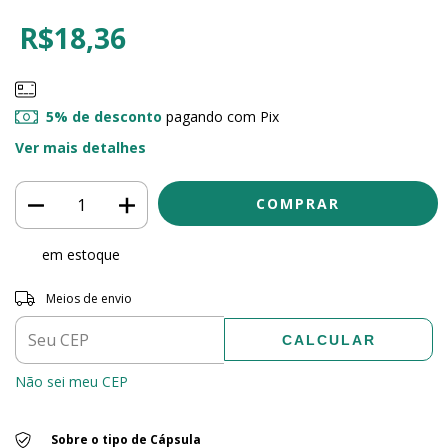
R$18,36
5% de desconto
pagando com Pix
Ver mais detalhes
em estoque
Entregas para o CEP:
ALTERAR CEP
Meios de envio
CALCULAR
Não sei meu CEP
Sobre o tipo de Cápsula