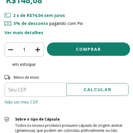
2
x de
R$74,04
sem juros
5% de desconto
pagando com Pix
Ver mais detalhes
em estoque
Entregas para o CEP:
ALTERAR CEP
Meios de envio
CALCULAR
Não sei meu CEP
Sobre o tipo de Cápsula
Todos os nossos produtos possuem cápsula de origem animal
(gelatinosa), que podem ser coloridas artificialmente ou não.