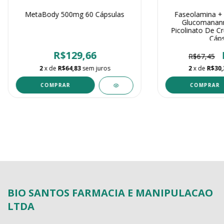
MetaBody 500mg 60 Cápsulas
Faseolamina + 
Glucomanann
Picolinato De 
Cáps
R$129,66
R$67,45
2
x de
R$64,83
sem juros
2
x de
R$30,
BIO SANTOS FARMACIA E MANIPULACAO
LTDA