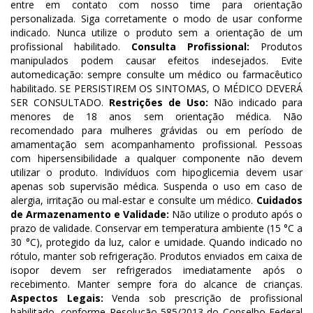
entre em contato com nosso time para orientação
personalizada. Siga corretamente o modo de usar conforme
indicado. Nunca utilize o produto sem a orientação de um
profissional habilitado.
Consulta Profissional:
Produtos
manipulados podem causar efeitos indesejados. Evite
automedicação: sempre consulte um médico ou farmacêutico
habilitado. SE PERSISTIREM OS SINTOMAS, O MÉDICO DEVERÁ
SER CONSULTADO.
Restrições de Uso:
Não indicado para
menores de 18 anos sem orientação médica. Não
recomendado para mulheres grávidas ou em período de
amamentação sem acompanhamento profissional. Pessoas
com hipersensibilidade a qualquer componente não devem
utilizar o produto. Indivíduos com hipoglicemia devem usar
apenas sob supervisão médica. Suspenda o uso em caso de
alergia, irritação ou mal-estar e consulte um médico.
Cuidados
de Armazenamento e Validade:
Não utilize o produto após o
prazo de validade. Conservar em temperatura ambiente (15 °C a
30 °C), protegido da luz, calor e umidade. Quando indicado no
rótulo, manter sob refrigeração. Produtos enviados em caixa de
isopor devem ser refrigerados imediatamente após o
recebimento. Manter sempre fora do alcance de crianças.
Aspectos Legais:
Venda sob prescrição de profissional
habilitado, conforme Resolução 585/2013 do Conselho Federal