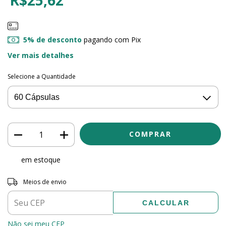
5% de desconto
pagando com Pix
Ver mais detalhes
Selecione a Quantidade
em estoque
Entregas para o CEP:
ALTERAR CEP
Meios de envio
CALCULAR
Não sei meu CEP