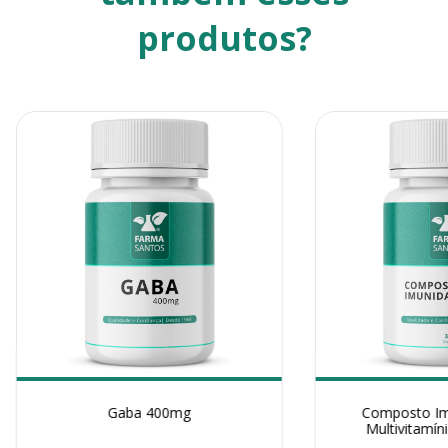
produtos?
Gaba 400mg
Composto Im
Multivitamín