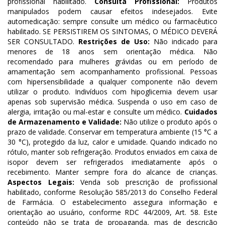
profissional habilitado.
Consulta Profissional:
Produtos
manipulados podem causar efeitos indesejados. Evite
automedicação: sempre consulte um médico ou farmacêutico
habilitado. SE PERSISTIREM OS SINTOMAS, O MÉDICO DEVERÁ
SER CONSULTADO.
Restrições de Uso:
Não indicado para
menores de 18 anos sem orientação médica. Não
recomendado para mulheres grávidas ou em período de
amamentação sem acompanhamento profissional. Pessoas
com hipersensibilidade a qualquer componente não devem
utilizar o produto. Indivíduos com hipoglicemia devem usar
apenas sob supervisão médica. Suspenda o uso em caso de
alergia, irritação ou mal-estar e consulte um médico.
Cuidados
de Armazenamento e Validade:
Não utilize o produto após o
prazo de validade. Conservar em temperatura ambiente (15 °C a
30 °C), protegido da luz, calor e umidade. Quando indicado no
rótulo, manter sob refrigeração. Produtos enviados em caixa de
isopor devem ser refrigerados imediatamente após o
recebimento. Manter sempre fora do alcance de crianças.
Aspectos Legais:
Venda sob prescrição de profissional
habilitado, conforme Resolução 585/2013 do Conselho Federal
de Farmácia. O estabelecimento assegura informação e
orientação ao usuário, conforme RDC 44/2009, Art. 58. Este
conteúdo não se trata de propaganda, mas de descrição